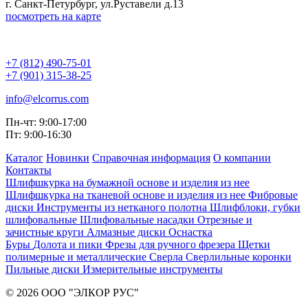
г. Санкт-Петурбург, ул.Руставели д.13
посмотреть на карте
+7 (812) 490-75-01
+7 (901) 315-38-25
info@elcorrus.com
Пн-чт: 9:00-17:00
Пт: 9:00-16:30
Каталог
Новинки
Справочная информация
О компании
Контакты
Шлифшкурка на бумажной основе и изделия из нее
Шлифшкурка на тканевой основе и изделия из нее
Фибровые
диски
Инструменты из нетканого полотна
Шлифблоки, губки
шлифовальные
Шлифовальные насадки
Отрезные и
зачистные круги
Алмазные диски
Оснастка
Буры
Долота и пики
Фрезы для ручного фрезера
Щетки
полимерные и металлические
Сверла
Сверлильные коронки
Пильные диски
Измерительные инструменты
© 2026 ООО "ЭЛКОР РУС"